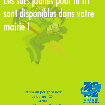
Les sacs jaunes pour le tri
L
sont disponibles dans votre
l
mairie !
l
Sictom du périgord noir
La borne 120
24200