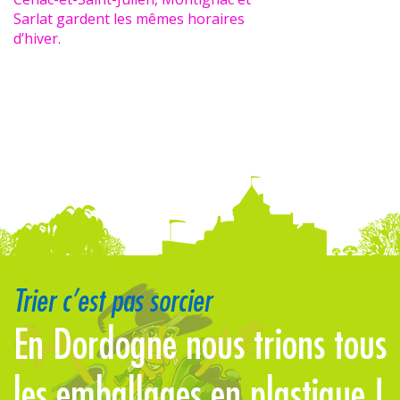
Sarlat gardent les mêmes horaires
d’hiver.
Trier c’est pas sorcier
En Dordogne nous trions tous
L
les emballages en plastique !
s