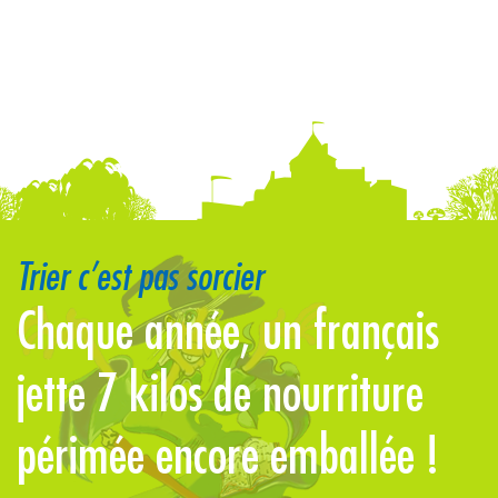
Trier c’est pas sorcier
Chaque année, un français
jette 7 kilos de nourriture
périmée encore emballée !
d