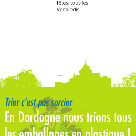
fêtes: tous les
Vendredis
Trier c’est pas sorcier
En Dordogne nous trions tous
L
les emballages en plastique !
s