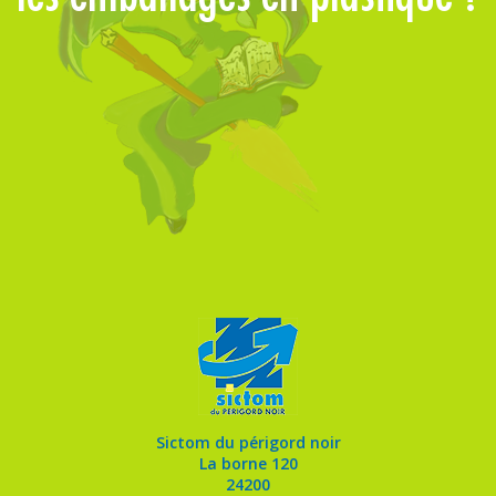
m
Sictom du périgord noir
La borne 120
24200