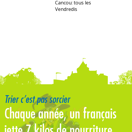
Cancou: tous les
Vendredis
Trier c’est pas sorcier
us
Chaque année, un français
L
!
jette 7 kilos de nourriture