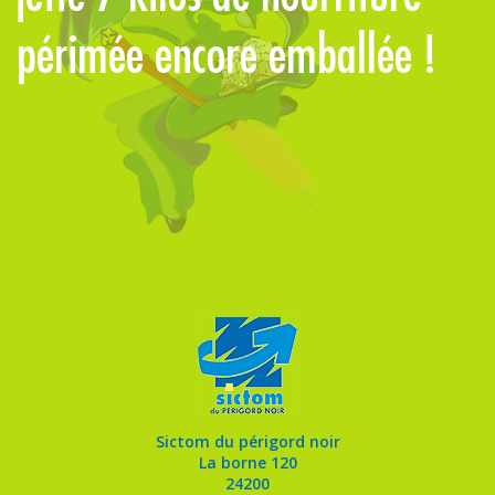
périmée encore emballée !
p
Sictom du périgord noir
La borne 120
24200