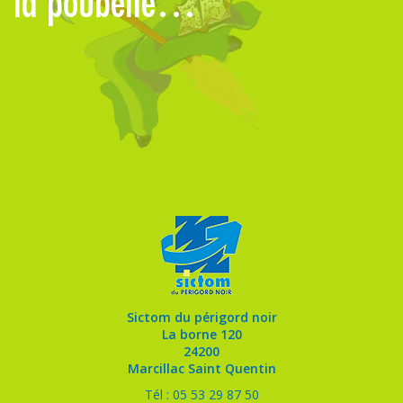
la poubelle…
à
Sictom du périgord noir
La borne 120
24200
Marcillac Saint Quentin
Tél : 05 53 29 87 50