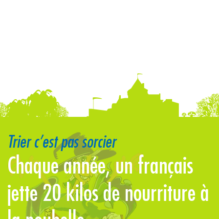
Trier c’est pas sorcier
Chaque année, un français
L
jette 20 kilos de nourriture à
b