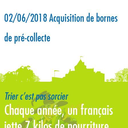
02/06/2018 Acquisition de bornes
de pré-collecte
Trier c’est pas sorcier
Chaque année, un français
P
à
jette 7 kilos de nourriture
u