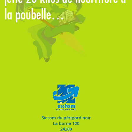
la poubelle…
m
Sictom du périgord noir
La borne 120
24200