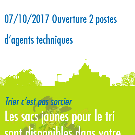
07/10/2017 Ouverture 2 postes
d’agents techniques
Trier c’est pas sorcier
Les sacs jaunes pour le tri
sont disponibles dans votre
j