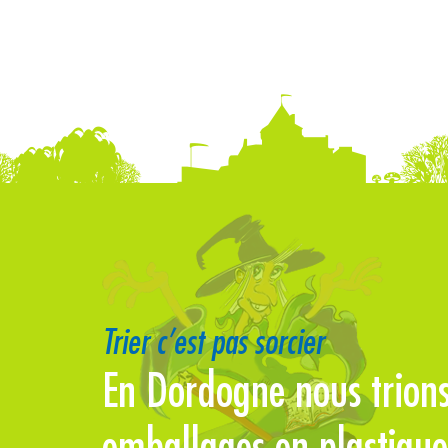
Trier c’est pas sorcier
En Dordogne nous trions
emballages en plastique