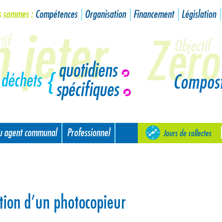
s sommes :
Compétences
Organisation
Financement
Législation
quotidiens
Compos
spécifiques
ou agent communal
Professionnel
Jours de collectes
ion d’un photocopieur