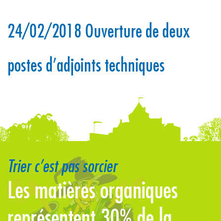
24/02/2018 Ouverture de deux
postes d’adjoints techniques
Trier c’est pas sorcier
Les matières organiques
L
représentent 30% de la
l