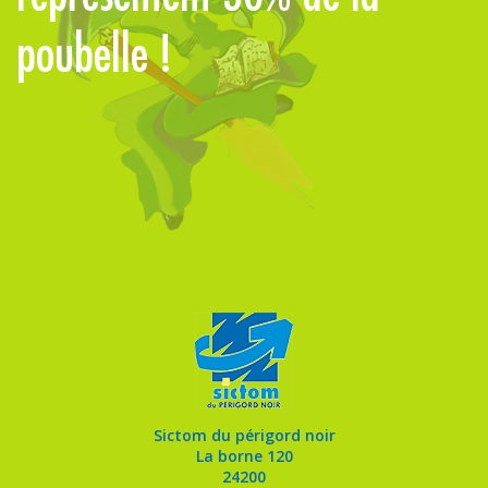
poubelle !
l
Sictom du périgord noir
La borne 120
24200