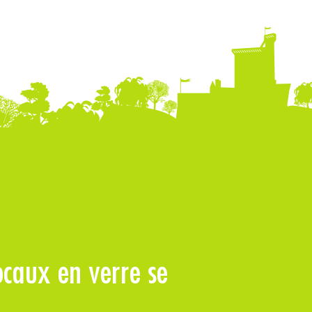
bocaux en verre se
En Dordogne n
emballages en