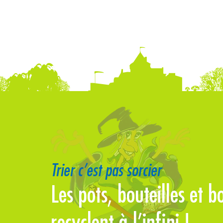
Trier c’est pas sorcier
Les pots, bouteilles et 
recyclent à l’infini !