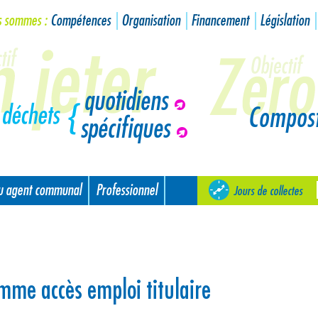
s sommes :
Compétences
Organisation
Financement
Législation
quotidiens
Compos
spécifiques
ou agent communal
Professionnel
Jours de collectes
e accès emploi titulaire