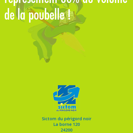
de la poubelle !
m
Sictom du périgord noir
La borne 120
24200