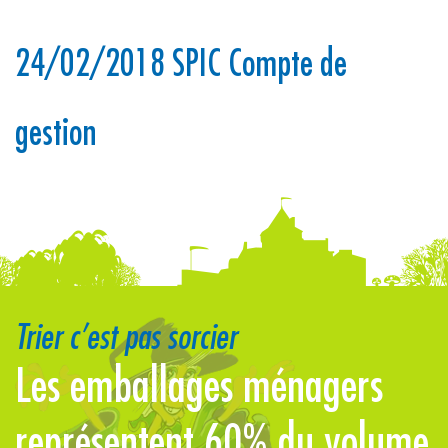
24/02/2018 SPIC Compte de
gestion
Trier c’est pas sorcier
Les emballages ménagers
L
représentent 60% du volume
s