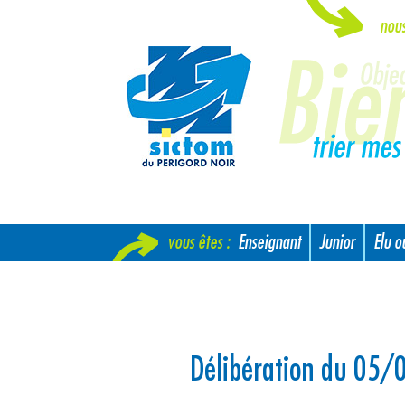
nou
vous êtes :
Enseignant
Junior
Elu 
Nouvel arrivant
Délibération du 05