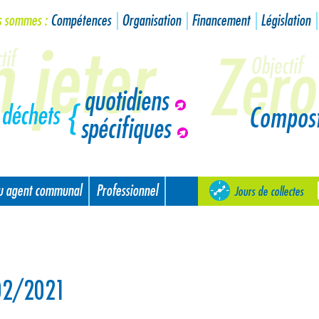
s sommes :
Compétences
Organisation
Financement
Législation
quotidiens
Compos
spécifiques
ou agent communal
Professionnel
Jours de collectes
/02/2021