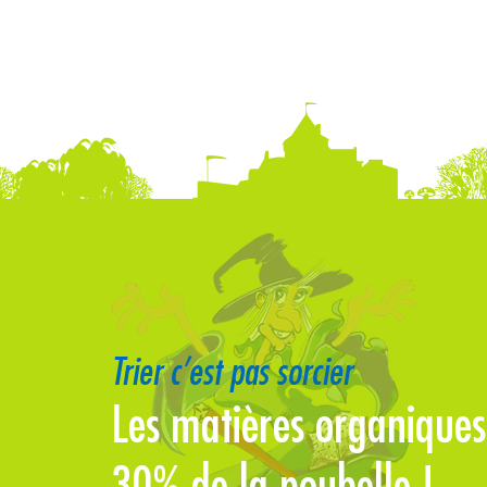
Trier c’est pas sorcier
Les matières organiques
30% de la poubelle !