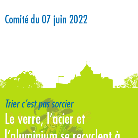
Comité du 07 juin 2022
Trier c’est pas sorcier
Le verre, l’acier et
P
l’aluminium se recyclent à
u