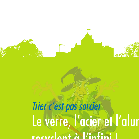
Trier c’est pas sorcier
Le verre, l’acier et l’al
En Dordogne nous trions
recyclent à l’infini !
emballages en plastique