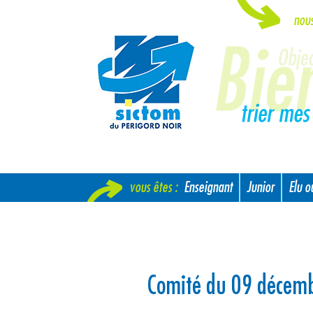
nou
vous êtes :
Enseignant
Junior
Elu 
Nouvel arrivant
Comité du 09 décem