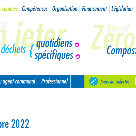
s sommes :
Compétences
Organisation
Financement
Législation
quotidiens
Compos
spécifiques
ou agent communal
Professionnel
Jours de collectes
bre 2022