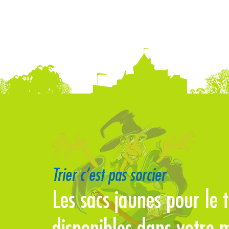
Trier c’est pas sorcier
erre se
Les sacs jaunes pour le t
disponibles dans votre m