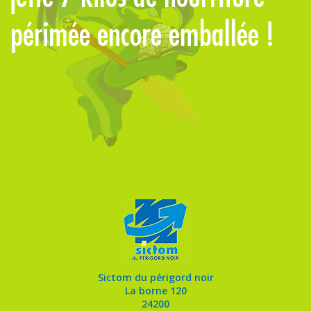
périmée encore emballée !
d
Sictom du périgord noir
La borne 120
24200