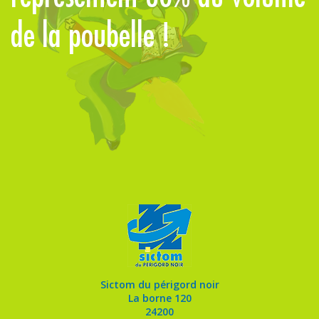
de la poubelle !
à
Sictom du périgord noir
La borne 120
24200