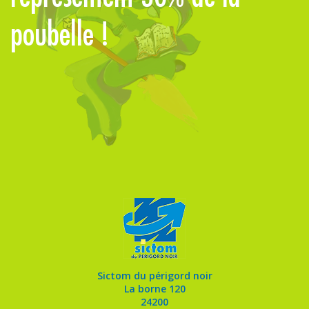
poubelle !
à
Sictom du périgord noir
La borne 120
24200