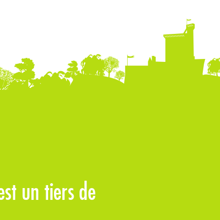
st un tiers de
Les emballag
60% du volum