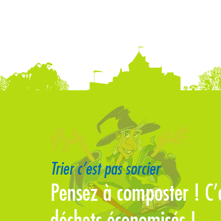
Trier c’est pas sorcier
erre se
Pensez à composter ! C’e
déchets économisés !