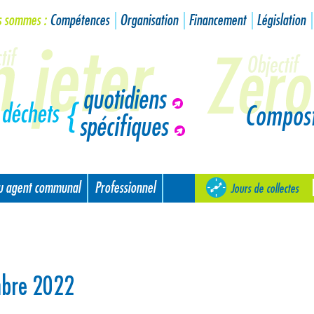
s sommes :
Compétences
Organisation
Financement
Législation
quotidiens
Compos
spécifiques
ou agent communal
Professionnel
Jours de collectes
mbre 2022