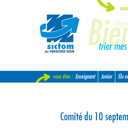
nou
vous êtes :
Enseignant
Junior
Elu 
Nouvel arrivant
Comité du 10 septe