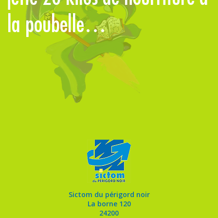
la poubelle…
p
Sictom du périgord noir
La borne 120
24200