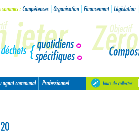
s sommes :
Compétences
Organisation
Financement
Législation
quotidiens
Compos
spécifiques
ou agent communal
Professionnel
Jours de collectes
020