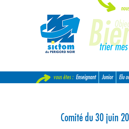
nou
vous êtes :
Enseignant
Junior
Elu 
Nouvel arrivant
Comité du 30 juin 2