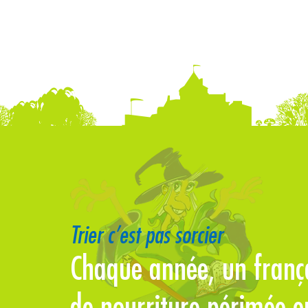
Trier c’est pas sorcier
tent
Chaque année, un françai
de nourriture périmée e