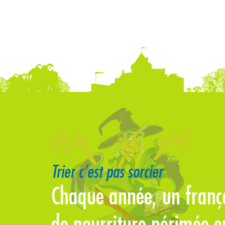
Trier c’est pas sorcier
Chaque année, un françai
de nourriture périmée e