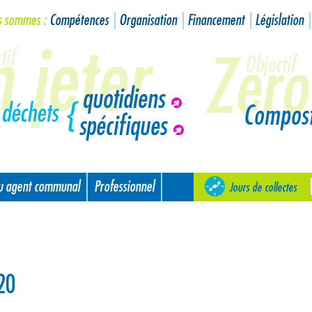
s sommes :
Compétences
Organisation
Financement
Législation
quotidiens
Compos
spécifiques
ou agent communal
Professionnel
Jours de collectes
20