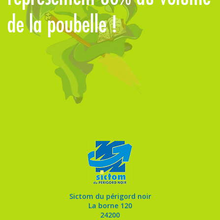
de la poubelle !
p
Sictom du périgord noir
La borne 120
24200