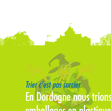
Trier c’est pas sorcier
kilos
En Dordogne nous trions
llée !
emballages en plastique