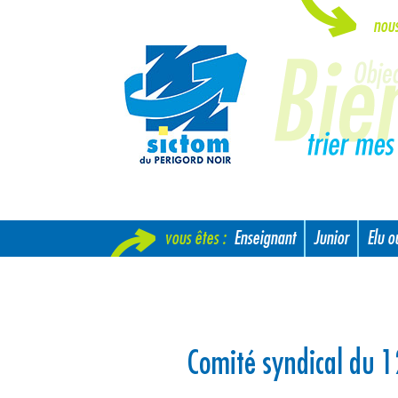
nou
vous êtes :
Enseignant
Junior
Elu 
Nouvel arrivant
Comité syndical du