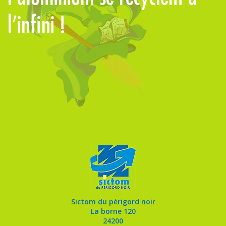
l’infini !
d
Sictom du périgord noir
La borne 120
24200