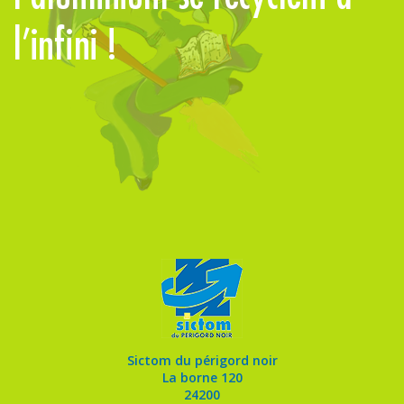
l’infini !
à
Sictom du périgord noir
La borne 120
24200