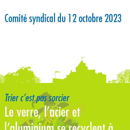
Comité syndical du 12 octobre 2023
Trier c’est pas sorcier
Le verre, l’acier et
L
l’aluminium se recyclent à
b