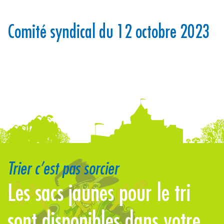
Comité syndical du 12 octobre 2023
Trier c’est pas sorcier
Les sacs jaunes pour le tri
P
sont disponibles dans votre
u