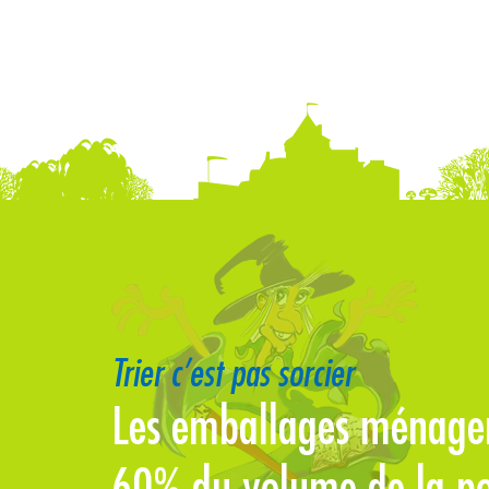
Trier c’est pas sorcier
ent
Les emballages ménager
60% du volume de la po