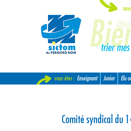
nou
vous êtes :
Enseignant
Junior
Elu 
Nouvel arrivant
Comité syndical du 1