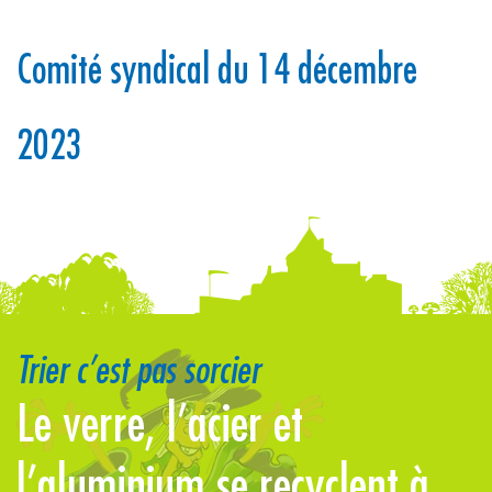
Comité syndical du 14 décembre
2023
Trier c’est pas sorcier
Le verre, l’acier et
E
l’aluminium se recyclent à
l