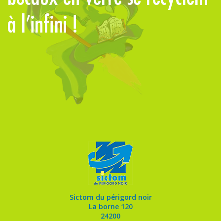
à l’infini !
m
Sictom du périgord noir
La borne 120
24200