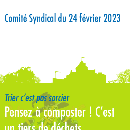
Comité Syndical du 24 février 2023
Trier c’est pas sorcier
Pensez à composter ! C’est
E
un tiers de déchets
l