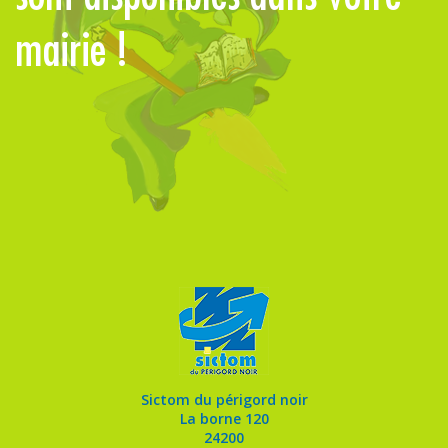
mairie !
d
Sictom du périgord noir
La borne 120
24200