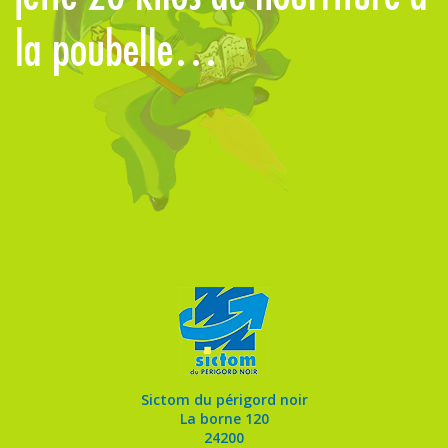
la poubelle…
p
Sictom du périgord noir
La borne 120
24200