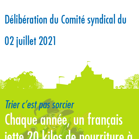
Délibération du Comité syndical du
02 juillet 2021
Trier c’est pas sorcier
us
Chaque année, un français
L
!
jette 20 kilos de nourriture à