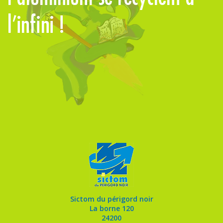
l’infini !
m
Sictom du périgord noir
La borne 120
24200