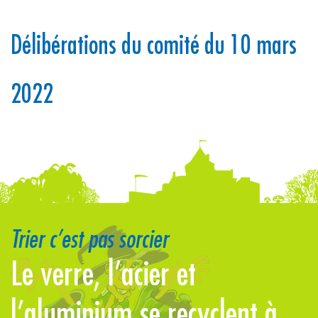
Délibérations du comité du 10 mars
2022
Trier c’est pas sorcier
Le verre, l’acier et
L
l’aluminium se recyclent à
s