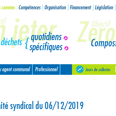
s sommes :
Compétences
Organisation
Financement
Législation
quotidiens
Compos
spécifiques
ou agent communal
Professionnel
Jours de collectes
mité syndical du 06/12/2019