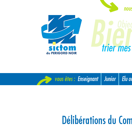
nou
vous êtes :
Enseignant
Junior
Elu 
Nouvel arrivant
Délibérations du Co