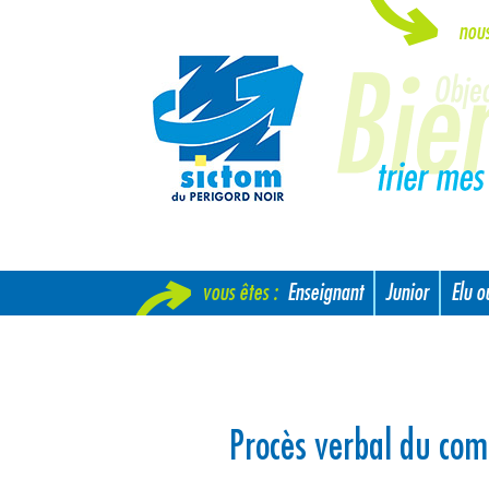
nou
vous êtes :
Enseignant
Junior
Elu 
Nouvel arrivant
Procès verbal du com