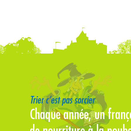
Trier c’est pas sorcier
erre se
Chaque année, un françai
de nourriture à la pou