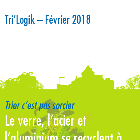
Tri’Logik – Février 2018
Trier c’est pas sorcier
Le verre, l’acier et
E
l’aluminium se recyclent à
l