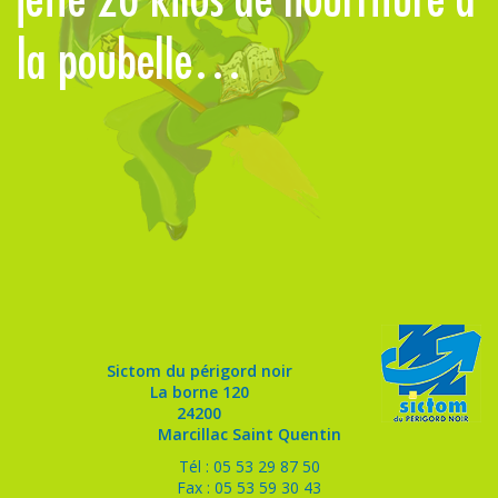
la poubelle…
d
Sictom du périgord noir
La borne 120
24200
Marcillac Saint Quentin
Tél : 05 53 29 87 50
Fax : 05 53 59 30 43