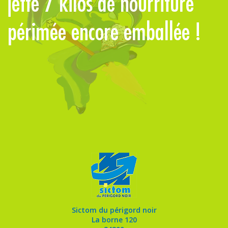
!
jette 7 kilos de nourriture
périmée encore emballée !
p
Sictom du périgord noir
La borne 120