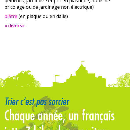
peluches, jardinière et pot en plastique, outils de
bricolage ou de jardinage non électrique);
plâtre
(en plaque ou en dalle)
« divers
«
.
Trier c’est pas sorcier
us
Chaque année, un français
L