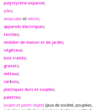
polystyrène expansé
;
piles
;
ampoules
et
néons
;
appareils électriques
;
textiles
;
mobilier de maison et de jardin
;
végétaux
;
bois traités
;
gravats
;
métaux
;
car
t
ons
,
plastiques durs et souples
;
palettes
;
Jouets et petits objets
(jeux de société, poupées,