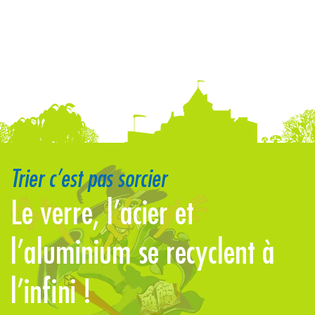
Trier c’est pas sorcier
Le verre, l’acier et
l’aluminium se recyclent à
j
l’infini !