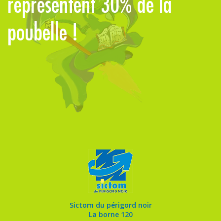
t
représentent 30% de la
j
poubelle !
Sictom du périgord noir
La borne 120