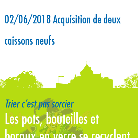
02/06/2018 Acquisition de deux
caissons neufs
Trier c’est pas sorcier
Les pots, bouteilles et
bocaux en verre se recyclent
j