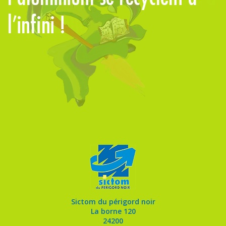
l’infini !
la poubelle…
m
Sictom du périgord noir
La borne 120
24200