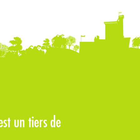
st un tiers de
Les matières 
30% de la pou