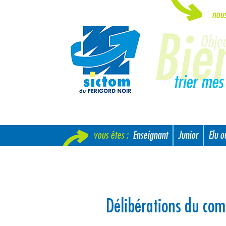
nou
vous êtes :
Enseignant
Junior
Elu 
Nouvel arrivant
Délibérations du co