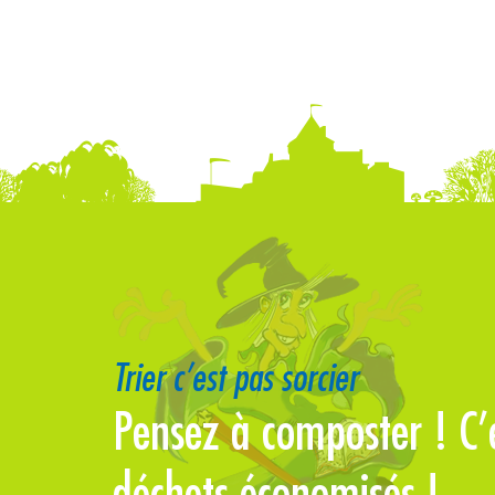
Trier c’est pas sorcier
 kilos
Pensez à composter ! C’e
déchets économisés !