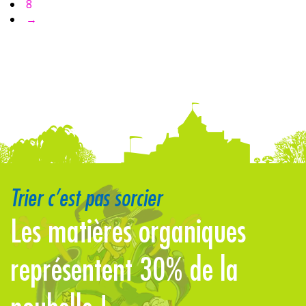
8
→
Trier c’est pas sorcier
Les matières organiques
représentent 30% de la
j