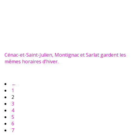
Cénac-et-Saint-Julien, Montignac et Sarlat gardent les
mêmes horaires d’hiver.
←
1
2
3
4
5
6
7