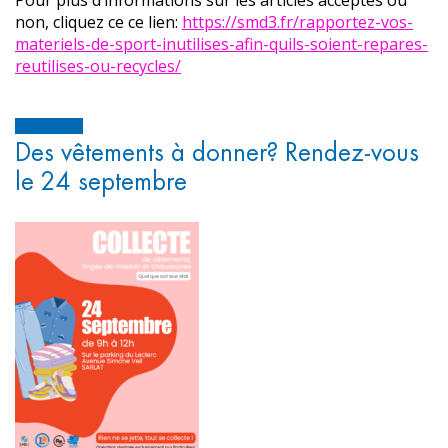
Pour plus d’informations sur les articles acceptés ou
non, cliquez ce ce lien:
https://smd3.fr/rapportez-vos-
materiels-de-sport-inutilises-afin-quils-soient-repares-
reutilises-ou-recycles/
Des vêtements à donner? Rendez-vous
le 24 septembre