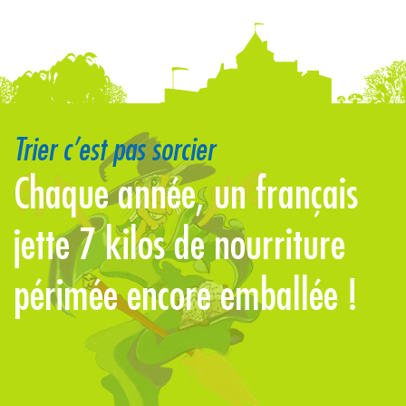
Trier c’est pas sorcier
Chaque année, un français
L
jette 7 kilos de nourriture
l
périmée encore emballée !
l