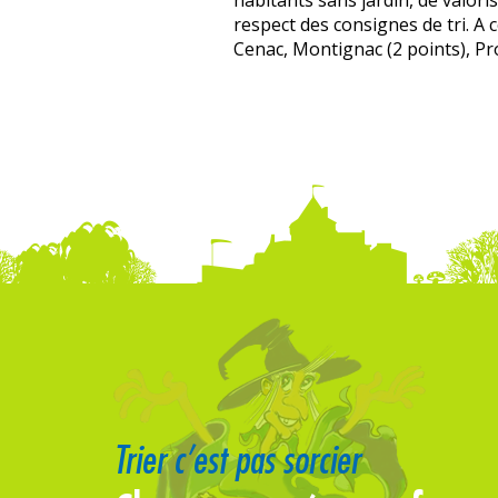
habitants sans jardin, de valor
respect des consignes de tri. A
Cenac, Montignac (2 points), Pro
Trier c’est pas sorcier