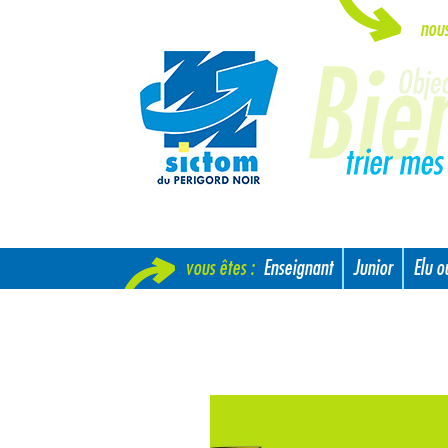
nou
vous êtes :
Enseignant
Junior
Elu 
Nouvel arrivant