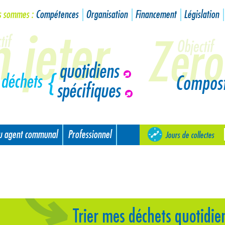
s sommes :
Compétences
Organisation
Financement
Législation
quotidiens
Compos
spécifiques
ou agent communal
Professionnel
Jours de collectes
Trier mes déchets quotidie