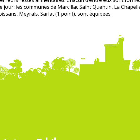
iser leurs restes alimentaires. Chacun d’entre eux sont form
 ce jour, les communes de Marcillac Saint Quentin, La Chapel
issans, Meyrals, Sarlat (1 point), sont équipées.