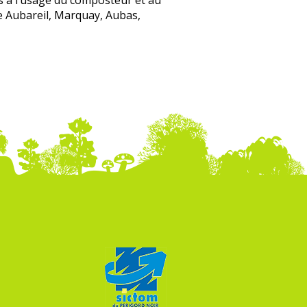
és à l’usage du composteur et au
le Aubareil, Marquay, Aubas,